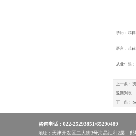
学历：菲律
语言：菲律
从业年限：
上一条：
[无
返回列表
下一条：
[S
022-25293851/65290489
咨询电话：
：天津开发区二大街3号海晶汇利2层
邮箱
地址